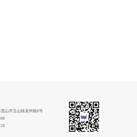
市昆山市玉山镇龙华路8号
888
728